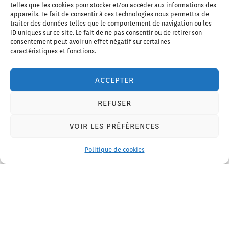
telles que les cookies pour stocker et/ou accéder aux informations des
appareils. Le fait de consentir à ces technologies nous permettra de
traiter des données telles que le comportement de navigation ou les
ID uniques sur ce site. Le fait de ne pas consentir ou de retirer son
consentement peut avoir un effet négatif sur certaines
caractéristiques et fonctions.
ACCEPTER
REFUSER
Journées Portes Ouvertes au Royal
VOIR LES PRÉFÉRENCES
ranch les 25/08 et 15/09/2024.
Politique de cookies
Journées Portes Ouvertes au Royal ranch les
25/08 et 15/09/2024. Entrée libre et gratuite,
Animations...