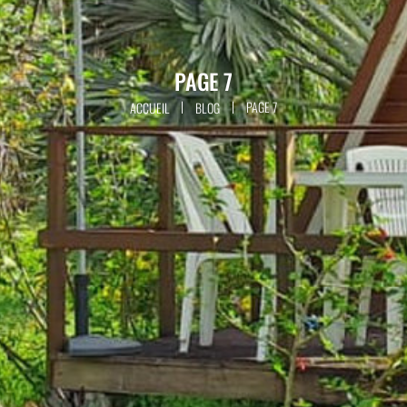
PAGE 7
|
|
PAGE 7
ACCUEIL
BLOG