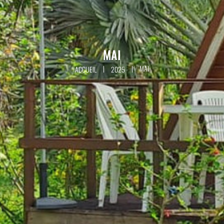
MAI
|
|
MAI
ACCUEIL
2025